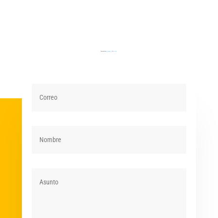
Powered by
gmapgen nl
&
bio gas