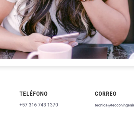
TELÉFONO
CORREO
+57 316 743 1370
tecnica@tecconingeni