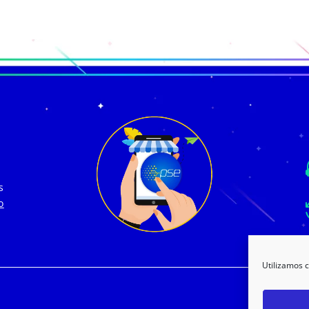
s
o
Utilizamos c