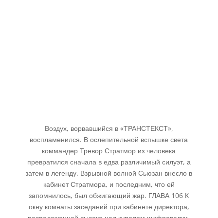
Воздух, ворвавшийся в «ТРАНСТЕКСТ»,
воспламенился. В ослепительной вспышке света
коммандер Тревор Стратмор из человека
превратился сначала в едва различимый силуэт, а
затем в легенду. Взрывной волной Сьюзан внесло в
кабинет Стратмора, и последним, что ей
запомнилось, был обжигающий жар. ГЛАВА 106 К
окну комнаты заседаний при кабинете директора,
расположенной высоко над куполом шифровалки,