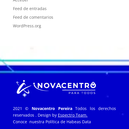
Feed de entradas
Feed de comentarios
WordPress.org
2021 ©
Novacentro Pereira
Todos los derechos
reservados . Design by
Espectro Team.
Conoce nuestra
Política de Habeas Data