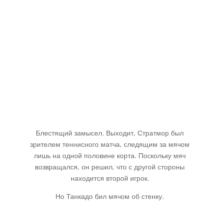
Блестящий замысел. Выходит, Стратмор был
зрителем теннисного матча, следящим за мячом
лишь на одной половине корта. Поскольку мяч
возвращался, он решил, что с другой стороны
находится второй игрок.
Но Танкадо бил мячом об стенку.