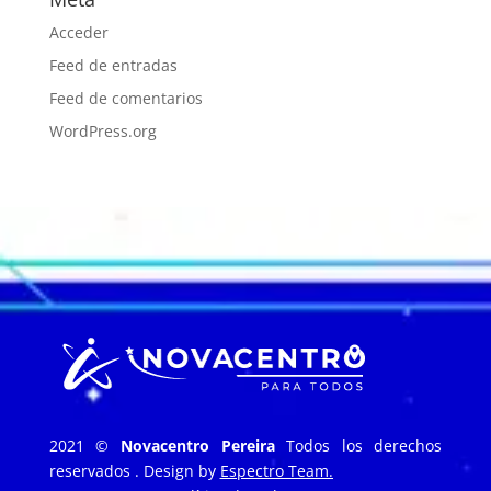
Acceder
Feed de entradas
Feed de comentarios
WordPress.org
2021 ©
Novacentro Pereira
Todos los derechos
reservados . Design by
Espectro Team.